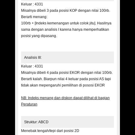
Keluar : 4331
Misalnya dibeli 3 pada posisi KOP dengan nilai 100rb.
Berarti menang:
100rb + [Indeks kemenangan untuk colok jitu]. Hasilnya
sama dengan analisis I karena hanya memperhatikan
posisi yang dipasang.
Analisis III:
Keluar : 4331
Misalnya dibeli 4 pada posisi EKOR dengan nilai 100rb.
Berarti kalah. Biarpun nilai 4 keluar pada posisi AS tapi
tidak akan mepengaruhi pemilihan di pososi EKOR
NB: Indeks menang dan diskon dapat dilihat di bagian
Peraturan
Struktur: ABCD
Menebak tengah/tepi dari posisi 2D