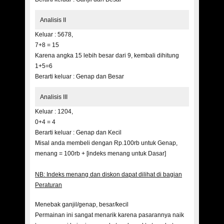
Analisis II
Keluar : 5678,
7+8 = 15
Karena angka 15 lebih besar dari 9, kembali dihitung
1+5=6
Berarti keluar : Genap dan Besar
Analisis III
Keluar : 1204,
0+4 = 4
Berarti keluar : Genap dan Kecil
Misal anda membeli dengan Rp.100rb untuk Genap,
menang = 100rb + [indeks menang untuk Dasar]
NB: Indeks menang dan diskon dapat dilihat di bagian
Peraturan
Menebak ganjil/genap, besar/kecil
Permainan ini sangat menarik karena pasarannya naik