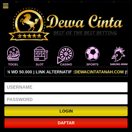
000 | LINK ALTERNATIF :
DEWACINTATANAH.COM
|SIMPAN WHAT
DAFTAR