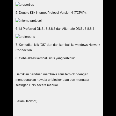
5. Double Klik Internet Protocol Version 4 (TCP/IP).
6. Isi Preferred DNS : 8.8.8.8 dan Alternate DNS : 8.8.8.4
7. Kemudian klik “OK” dan dan kembali ke windows Network
Connection.
8. Coba akses kembali situs yang terblokir.
Demikian panduan membuka situs terblokir dengan
menggunakan nawala unblocker atau pun mengatur
settingan DNS secara manual.
Salam Jackpot,