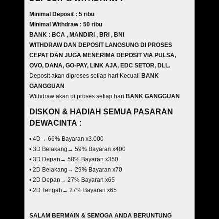
Minimal Deposit : 5 ribu
Minimal Withdraw : 50 ribu
BANK : BCA , MANDIRI , BRI , BNI
WITHDRAW DAN DEPOSIT LANGSUNG DI PROSES
CEPAT DAN JUGA MENERIMA DEPOSIT VIA PULSA,
OVO, DANA, GO-PAY, LINK AJA, EDC SETOR, DLL.
Deposit akan diproses setiap hari Kecuali
BANK
GANGGUAN
Withdraw akan di proses setiap hari
BANK GANGGUAN
DISKON & HADIAH SEMUA PASARAN
DEWACINTA :
• 4D→ 66% Bayaran x3.000
• 3D Belakang→ 59% Bayaran x400
• 3D Depan→ 58% Bayaran x350
• 2D Belakang→ 29% Bayaran x70
• 2D Depan→ 27% Bayaran x65
• 2D Tengah→ 27% Bayaran x65
SALAM BERMAIN & SEMOGA ANDA BERUNTUNG