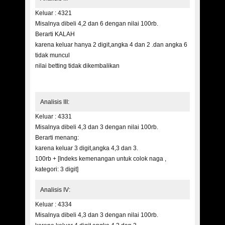
Keluar : 4321
Misalnya dibeli 4,2 dan 6 dengan nilai 100rb.
Berarti KALAH
karena keluar hanya 2 digit,angka 4 dan 2 .dan angka 6
tidak muncul
nilai betting tidak dikembalikan
Analisis III:
Keluar : 4331
Misalnya dibeli 4,3 dan 3 dengan nilai 100rb.
Berarti menang:
karena keluar 3 digit,angka 4,3 dan 3.
100rb + [Indeks kemenangan untuk colok naga ,
kategori: 3 digit]
Analisis IV:
Keluar : 4334
Misalnya dibeli 4,3 dan 3 dengan nilai 100rb.