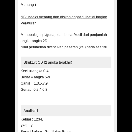
Menang )
NB: Indeks menang dan diskon dapat dilihat di bagian
Peraturan
Menebak ganjil/genap dan besar/kecil dari penjumlah
angka-angka 2D.
Nilai pembelian ditentukan pasaran (kei) pada saat itu.
Struktur: CD (2 angka terakhir)
Kecil = angka 0-4
Besar = angka 5-9
Ganjil = 1,3,5,7,9
Genap=0,2,4,6,8
Analisis I
Keluar : 1234,
3+4 = 7
Berarti keluar : Ganjil dan Besar