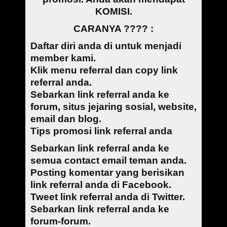
KOMISI.
CARANYA ???? :
Daftar diri anda di untuk menjadi
member kami.
Klik menu referral dan copy link
referral anda.
Sebarkan link referral anda ke
forum, situs jejaring sosial, website,
email dan blog.
Tips promosi link referral anda
Sebarkan link referral anda ke
semua contact email teman anda.
Posting komentar yang berisikan
link referral anda di Facebook.
Tweet link referral anda di Twitter.
Sebarkan link referral anda ke
forum-forum.