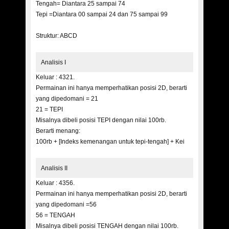
Tengah= Diantara 25 sampai 74
Tepi =Diantara 00 sampai 24 dan 75 sampai 99
Struktur: ABCD
Analisis I
Keluar : 4321.
Permainan ini hanya memperhatikan posisi 2D, berarti
yang dipedomani = 21
21 = TEPI
Misalnya dibeli posisi TEPI dengan nilai 100rb.
Berarti menang:
100rb + [Indeks kemenangan untuk tepi-tengah] + Kei
Analisis II
Keluar : 4356.
Permainan ini hanya memperhatikan posisi 2D, berarti
yang dipedomani =56
56 = TENGAH
Misalnya dibeli posisi TENGAH dengan nilai 100rb.