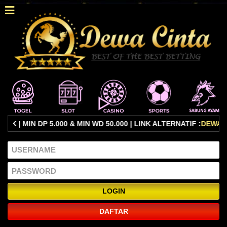
 MIN DP 5.000 & MIN WD 50.000 | LINK ALTERNATIF :
DEWACIN
DAFTAR