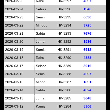
2026-03-25
Rabu
HK-3297
4697
2026-03-24
Selasa
HK-3296
1940
2026-03-23
Senin
HK-3295
0090
2026-03-22
Minggu
HK-3294
3725
2026-03-21
Sabtu
HK-3293
7676
2026-03-20
Jumat
HK-3292
1536
2026-03-19
Kamis
HK-3291
6512
2026-03-18
Rabu
HK-3290
4383
2026-03-17
Selasa
HK-3289
8916
2026-03-16
Senin
HK-3288
4097
2026-03-15
Minggu
HK-3287
1891
2026-03-14
Sabtu
HK-3286
4324
2026-03-13
Jumat
HK-3285
9648
2026-03-12
Kamis
HK-3284
8906