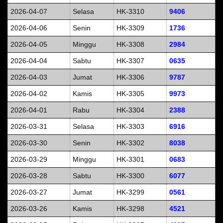
2026-04-07
Selasa
HK-3310
9406
2026-04-06
Senin
HK-3309
1736
2026-04-05
Minggu
HK-3308
2984
2026-04-04
Sabtu
HK-3307
0635
2026-04-03
Jumat
HK-3306
9787
2026-04-02
Kamis
HK-3305
9973
2026-04-01
Rabu
HK-3304
2388
2026-03-31
Selasa
HK-3303
6916
2026-03-30
Senin
HK-3302
8038
2026-03-29
Minggu
HK-3301
0683
2026-03-28
Sabtu
HK-3300
6077
2026-03-27
Jumat
HK-3299
0561
2026-03-26
Kamis
HK-3298
4521