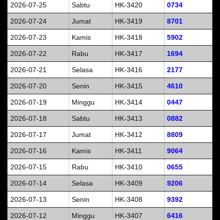
2026-07-25
Sabtu
HK-3420
0734
2026-07-24
Jumat
HK-3419
8701
2026-07-23
Kamis
HK-3418
5902
2026-07-22
Rabu
HK-3417
1694
2026-07-21
Selasa
HK-3416
2177
2026-07-20
Senin
HK-3415
4610
2026-07-19
Minggu
HK-3414
0447
2026-07-18
Sabtu
HK-3413
0882
2026-07-17
Jumat
HK-3412
8809
2026-07-16
Kamis
HK-3411
9064
2026-07-15
Rabu
HK-3410
0655
2026-07-14
Selasa
HK-3409
9206
2026-07-13
Senin
HK-3408
9392
2026-07-12
Minggu
HK-3407
6416