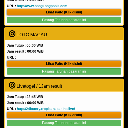
Jam result : 23:05 WIB
URL :
http://www.hongkongpools.com
Lihat Paito (Klik disini)
Pasang Taruhan pasaran ini
TOTO MACAU
Jam Tutup : 00:00 WIB
Jam result : 00:00 WIB
URL :
Lihat Paito (Klik disini)
Pasang Taruhan pasaran ini
Livetogel / 1Jam result
Jam Tutup : 23:45 WIB
Jam result : 00:00 WIB
URL :
http://24lottery.tropicanacasino.live/
Lihat Paito (Klik disini)
Pasang Taruhan pasaran ini