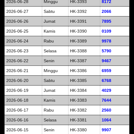
2026-06-28
Minggu
HK-3393
8172
2026-06-27
Sabtu
HK-3392
2066
2026-06-26
Jumat
HK-3391
7895
2026-06-25
Kamis
HK-3390
0109
2026-06-24
Rabu
HK-3389
9978
2026-06-23
Selasa
HK-3388
5790
2026-06-22
Senin
HK-3387
9467
2026-06-21
Minggu
HK-3386
6959
2026-06-20
Sabtu
HK-3385
6768
2026-06-19
Jumat
HK-3384
4029
2026-06-18
Kamis
HK-3383
7644
2026-06-17
Rabu
HK-3382
2560
2026-06-16
Selasa
HK-3381
1064
2026-06-15
Senin
HK-3380
9907