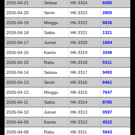
2026-04-21
Selasa
HK-3324
6085
2026-04-20
Senin
HK-3323
2800
2026-04-19
Minggu
HK-3322
8636
2026-04-18
Sabtu
HK-3321
1321
2026-04-17
Jumat
HK-3320
1894
2026-04-16
Kamis
HK-3319
3348
2026-04-15
Rabu
HK-3318
5311
2026-04-14
Selasa
HK-3317
9493
2026-04-13
Senin
HK-3316
8461
2026-04-12
Minggu
HK-3315
7647
2026-04-11
Sabtu
HK-3314
8785
2026-04-10
Jumat
HK-3313
0597
2026-04-09
Kamis
HK-3312
4522
2026-04-08
Rabu
HK-3311
5943