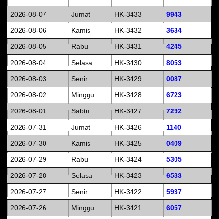
2026-08-07
Jumat
HK-3433
9943
2026-08-06
Kamis
HK-3432
3634
2026-08-05
Rabu
HK-3431
4245
2026-08-04
Selasa
HK-3430
8053
2026-08-03
Senin
HK-3429
0087
2026-08-02
Minggu
HK-3428
6723
2026-08-01
Sabtu
HK-3427
7292
2026-07-31
Jumat
HK-3426
1140
2026-07-30
Kamis
HK-3425
0409
2026-07-29
Rabu
HK-3424
5305
2026-07-28
Selasa
HK-3423
6583
2026-07-27
Senin
HK-3422
5937
2026-07-26
Minggu
HK-3421
6057