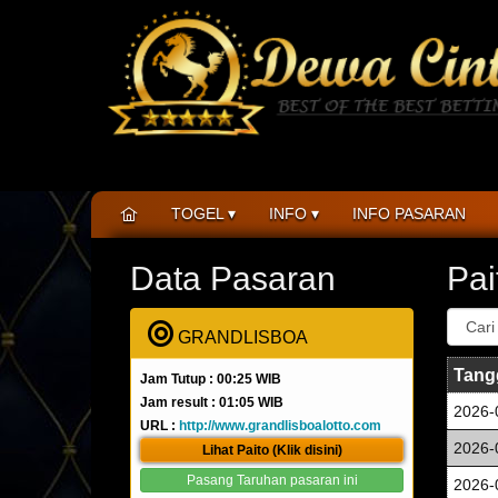
TOGEL
INFO
INFO PASARAN
Data Pasaran
Pa
GRANDLISBOA
Tang
Jam Tutup : 00:25 WIB
Jam result : 01:05 WIB
2026-
URL :
http://www.grandlisboalotto.com
2026-
Lihat Paito (Klik disini)
Pasang Taruhan pasaran ini
2026-