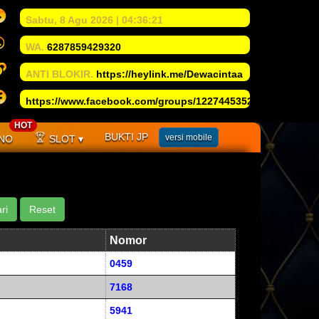
Sabtu
, 8 Agu 2026
|
04
:
36
:
22
WA.
6287859429320
ANTI BLOKIR.
https://heylink.me/Dewacintaa
https://www.facebook.com/groups/1227445352652988/
HOT
BUKTI JP
versi mobile
NO
SLOT
Nomor
0459
7168
5941