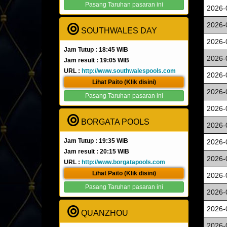
Pasang Taruhan pasaran ini
2026-
2026-
SOUTHWALES DAY
2026-
Jam Tutup : 18:45 WIB
2026-
Jam result : 19:05 WIB
URL :
http://www.southwalespools.com
2026-
Lihat Paito (Klik disini)
2026-
Pasang Taruhan pasaran ini
2026-
BORGATA POOLS
2026-
Jam Tutup : 19:35 WIB
2026-
Jam result : 20:15 WIB
2026-
URL :
http://www.borgatapools.com
Lihat Paito (Klik disini)
2026-
Pasang Taruhan pasaran ini
2026-
2026-
QUANZHOU
2026-