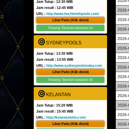
2026-
Jam Tutup : 12:30 WIB
Jam result : 12:45 WIB
2026-
URL :
http://www.hochiminhpools.com/
2026-
Lihat Paito (Klik disini)
Pasang Taruhan pasaran ini
2026-
2026-
SYDNEYPOOLS
2026-
Jam Tutup : 13:30 WIB
2026-
Jam result : 13:55 WIB
URL :
http://www.sydneypoolstoday.com
2026-
Lihat Paito (Klik disini)
2026-
Pasang Taruhan pasaran ini
2026-
KELANTAN
2026-
2026-
Jam Tutup : 15:20 WIB
Jam result : 15:45 WIB
2026-
URL :
http://kelantanlotto.com/
Lihat Paito (Klik disini)
2026-