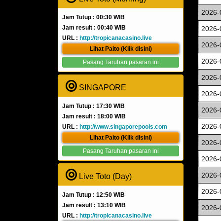
2026-
Jam Tutup : 00:30 WIB
Jam result : 00:40 WIB
2026-
URL :
http://tropicanacasino.live
2026-
Lihat Paito (Klik disini)
2026-
Pasang Taruhan pasaran ini
2026-
SINGAPORE
2026-
Jam Tutup : 17:30 WIB
2026-
Jam result : 18:00 WIB
2026-
URL :
http://www.singaporepools.com
Lihat Paito (Klik disini)
2026-
Pasang Taruhan pasaran ini
2026-
2026-
Live Toto (Day)
2026-
Jam Tutup : 12:50 WIB
Jam result : 13:10 WIB
2026-
URL :
http://tropicanacasino.live