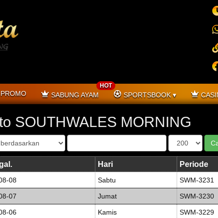
HOT
PROMO
SABUNG AYAM
SPORTSBOOK
CASI
ito SOUTHWALES MORNING
gal.
Hari
Periode
08-08
Sabtu
SWM-3231
08-07
Jumat
SWM-3230
08-06
Kamis
SWM-3229