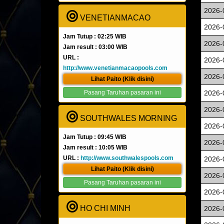
2026-
VENETIANMACAO
2026-
Jam Tutup : 02:25 WIB
2026-
Jam result : 03:00 WIB
URL :
2026-
http://www.venetianmacaopools.com
2026-
Lihat Paito (Klik disini)
Pasang Taruhan pasaran ini
2026-
2026-
SOUTHWALES MORNING
2026-
Jam Tutup : 09:45 WIB
2026-
Jam result : 10:05 WIB
URL :
http://www.southwalespools.com
2026-
Lihat Paito (Klik disini)
2026-
Pasang Taruhan pasaran ini
2026-
HO CHI MINH
2026-