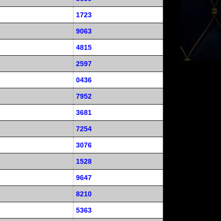
1723
9063
4815
2597
0436
7952
3681
7254
3076
1528
9647
8210
5363