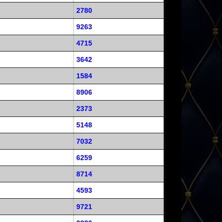
2780
9263
4715
3642
1584
8906
2373
5148
7032
6259
8714
4593
9721