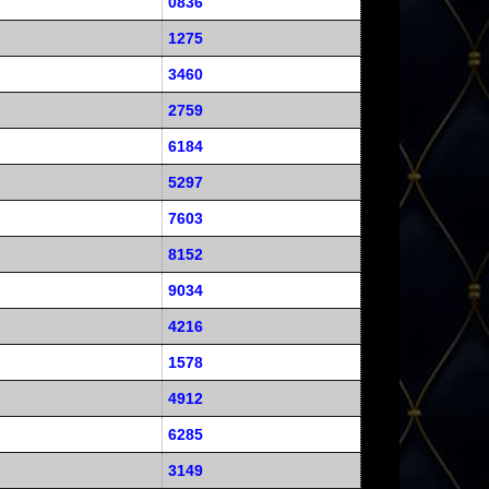
0836
1275
3460
2759
6184
5297
7603
8152
9034
4216
1578
4912
6285
3149