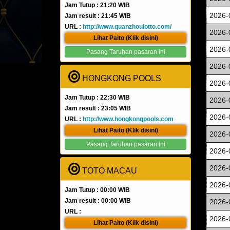
Jam Tutup : 21:20 WIB
2026-
Jam result : 21:45 WIB
URL :
http://www.quanzhoulotto.com/
2026-
Lihat Paito (Klik disini)
2026-
Pasang Taruhan pasaran ini
2026-
HONGKONG POOLS
2026-
Jam Tutup : 22:30 WIB
2026-
Jam result : 23:05 WIB
2026-
URL :
http://www.hongkongpools.com
Lihat Paito (Klik disini)
2026-
Pasang Taruhan pasaran ini
2026-
2026-
TOTO MACAU
2026-
Jam Tutup : 00:00 WIB
Jam result : 00:00 WIB
2026-
URL :
2026-
Lihat Paito (Klik disini)