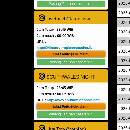
2026-
Pasang Taruhan pasaran ini
2026-
Livetogel / 1Jam result
2026-
Jam Tutup : 23:45 WIB
2026-
Jam result : 00:00 WIB
2026-
URL :
http://24lottery.tropicanacasino.live/
2026-
Lihat Paito (Klik disini)
2026-
Pasang Taruhan pasaran ini
2026-
SOUTHWALES NIGHT
2026-
Jam Tutup : 23:45 WIB
2026-
Jam result : 00:05 WIB
2026-
URL :
http://www.southwalespools.com
Lihat Paito (Klik disini)
2026-
Pasang Taruhan pasaran ini
2026-
2026-
Live Toto (Morning)