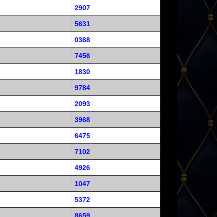
2907
5631
0368
7456
1830
9784
2093
3968
6475
7102
4926
1047
5372
8659