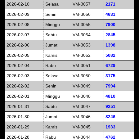
2026-02-10
Selasa
VM-3057
2171
2026-02-09
Senin
VM-3056
4631
2026-02-08
Minggu
VM-3055
7900
2026-02-07
Sabtu
VM-3054
2845
2026-02-06
Jumat
VM-3053
1398
2026-02-05
Kamis
VM-3052
5082
2026-02-04
Rabu
VM-3051
6729
2026-02-03
Selasa
VM-3050
3175
2026-02-02
Senin
VM-3049
7994
2026-02-01
Minggu
VM-3048
4810
2026-01-31
Sabtu
VM-3047
9251
2026-01-30
Jumat
VM-3046
8246
2026-01-29
Kamis
VM-3045
1933
2026-01-28
Rabu
VM-3044
4762