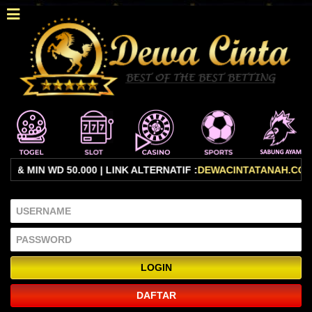
WD 50.000 | LINK ALTERNATIF :
DEWACINTATANAH.COM
|SIMPA
DAFTAR