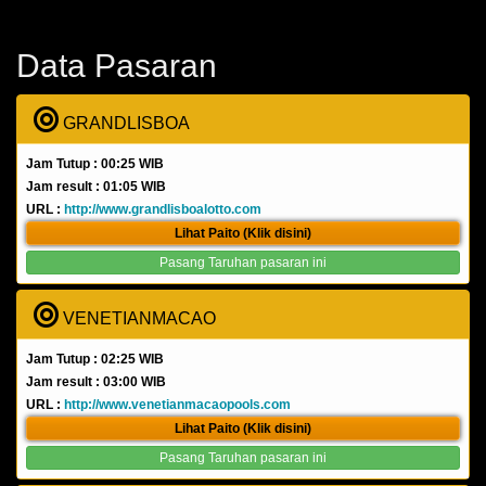
Data Pasaran
GRANDLISBOA
Jam Tutup : 00:25 WIB
Jam result : 01:05 WIB
URL :
http://www.grandlisboalotto.com
Lihat Paito (Klik disini)
Pasang Taruhan pasaran ini
VENETIANMACAO
Jam Tutup : 02:25 WIB
Jam result : 03:00 WIB
URL :
http://www.venetianmacaopools.com
Lihat Paito (Klik disini)
Pasang Taruhan pasaran ini