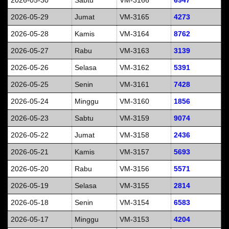
2026-05-30
Sabtu
VM-3166
6947
2026-05-29
Jumat
VM-3165
4273
2026-05-28
Kamis
VM-3164
8762
2026-05-27
Rabu
VM-3163
3139
2026-05-26
Selasa
VM-3162
5391
2026-05-25
Senin
VM-3161
7428
2026-05-24
Minggu
VM-3160
1856
2026-05-23
Sabtu
VM-3159
9074
2026-05-22
Jumat
VM-3158
2436
2026-05-21
Kamis
VM-3157
5693
2026-05-20
Rabu
VM-3156
5571
2026-05-19
Selasa
VM-3155
2814
2026-05-18
Senin
VM-3154
6583
2026-05-17
Minggu
VM-3153
4204