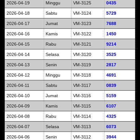
2026-04-19
Minggu
VM-3125
0435
2026-04-18
Sabtu
VM-3124
5729
2026-04-17
Jumat
VM-3123
7688
2026-04-16
Kamis
VM-3122
1450
2026-04-15
Rabu
VM-3121
9214
2026-04-14
Selasa
VM-3120
3525
2026-04-13
Senin
VM-3119
2817
2026-04-12
Minggu
VM-3118
4691
2026-04-11
Sabtu
VM-3117
0839
2026-04-10
Jumat
VM-3116
5159
2026-04-09
Kamis
VM-3115
6107
2026-04-08
Rabu
VM-3114
4325
2026-04-07
Selasa
VM-3113
6073
2026-04-06
Senin
VM-3112
3944